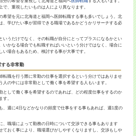
自分の希望を重視して北海道と福岡へ
医師転職
する人もいます。
上で、重視したいものは人により異なります。
の希望を元に北海道と福岡へ医師転職する事も多いでしょう。北
は、学びたい事が習得できる職場であるかどうかリサーチする必
というだけでなく、その転職が自分にとってプラスになるかとい
。いかなる場合でも転職すればいいという分けではなく、場合に
しい場合もあるため、検討する事が大事です。
択する非常勤
師転職を行う際に常勤の仕事を選択するという分けではありませ
う人の中には非常勤として働く事を希望する人もいます。
勤として働く事を希望するのであれば、どの程度仕事をするのか
ます。
も、週に4日などかなりの頻度で仕事をする事もあれば、週1度の
に、職場によって勤務の日時について交渉できる事もあります
せておく事により、職場選びがしやすくなりますし、交渉もしや